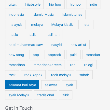
b
gitar.
hijabstyle
hip hop
hiphop
indie
r
y
:
F
indonesia
Islamic Music
Islamictunes
r
e
malaysia
melayu
Melayu klasik
metal
n
t
music
musik
muslimah
a
nabi muhammad saw
nasyid
new artist
s
t
new song
pop
poprock
puisi
ramadan
i
X
ramadhan
ramadhankareem
rap
relegi
rock
rock kapak
rock melayu
sabah
selamat hari raya
selawat
syair
syair Melayu
tradisional
zikir
Get in Touch