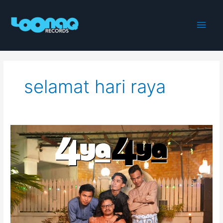
Skip
to
Main
content
Men
selamat hari raya