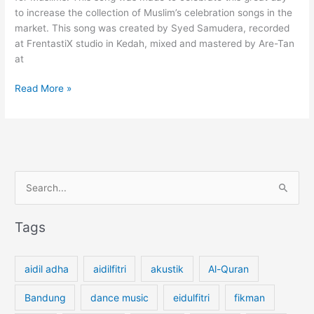
b
to increase the collection of Muslim’s celebration songs in the
a
market. This song was created by Syed Samudera, recorded
n
at FrentastiX studio in Kedah, mixed and mastered by Are-Tan
g
at
B
i
S
Read More »
r
E
u
L
A
M
A
S
T
H
e
A
a
Tags
R
r
I
c
R
aidil adha
aidilfitri
akustik
Al-Quran
A
h
Y
f
Bandung
dance music
eidulfitri
fikman
A
o