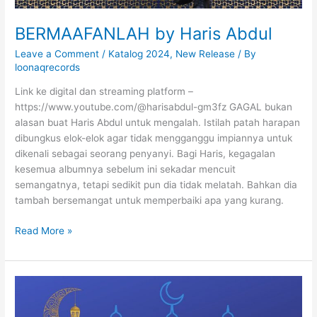
s
A
BERMAAFANLAH by Haris Abdul
b
d
Leave a Comment
/
Katalog 2024
,
New Release
/ By
u
loonaqrecords
l
Link ke digital dan streaming platform –
https://www.youtube.com/@harisabdul-gm3fz GAGAL bukan
alasan buat Haris Abdul untuk mengalah. Istilah patah harapan
dibungkus elok-elok agar tidak mengganggu impiannya untuk
dikenali sebagai seorang penyanyi. Bagi Haris, kegagalan
kesemua albumnya sebelum ini sekadar mencuit
semangatnya, tetapi sedikit pun dia tidak melatah. Bahkan dia
tambah bersemangat untuk memperbaiki apa yang kurang.
B
Read More »
E
R
M
A
A