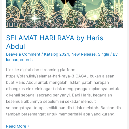
a
4
Y
a
SELAMAT HARI RAYA by Haris
Abdul
Leave a Comment
/
Katalog 2024
,
New Release
,
Single
/ By
loonaqrecords
Link ke digital dan streaming platform –
https://bfan.link/selamat-hari-raya-3 GAGAL bukan alasan
buat Haris Abdul untuk mengalah. Istilah patah harapan
dibungkus elok-elok agar tidak mengganggu impiannya untuk
dikenali sebagai seorang penyanyi. Bagi Haris, kegagalan
kesemua albumnya sebelum ini sekadar mencuit
semangatnya, tetapi sedikit pun dia tidak melatah. Bahkan dia
tambah bersemangat untuk memperbaiki apa yang kurang.
S
Read More »