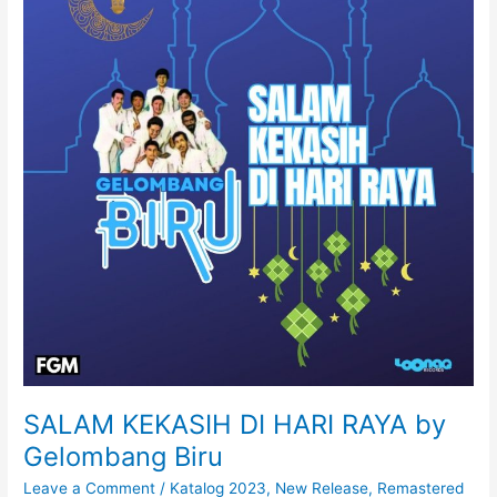
F
A
N
L
A
H
b
y
H
a
r
i
s
A
b
d
u
SALAM KEKASIH DI HARI RAYA by
l
Gelombang Biru
Leave a Comment
/
Katalog 2023
,
New Release
,
Remastered