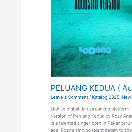
PELUANG KEDUA ( Aco
Leave a Comment
/
Katalog 2025
,
New 
Link ke digital dan streaming platform 
Version of Peluang Kedua by Rozy Anar
is a talented singer born in Pekanbaru
age. Rozy’s singing talent began to s