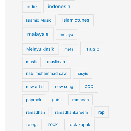
indonesia
indie
Islamictunes
Islamic Music
malaysia
melayu
music
Melayu klasik
metal
muslimah
musik
nabi muhammad saw
nasyid
pop
new song
new artist
puisi
poprock
ramadan
rap
ramadhan
ramadhankareem
rock
relegi
rock kapak