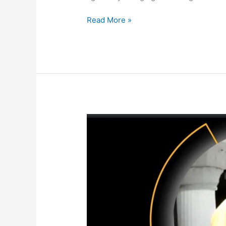
Read More »
SELAMAT
HARI
RAYA
by
Haris
Abdul