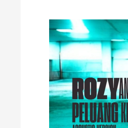
PELUANG
KEDUA
(
Acoustic
)
By
Rozy
Anara