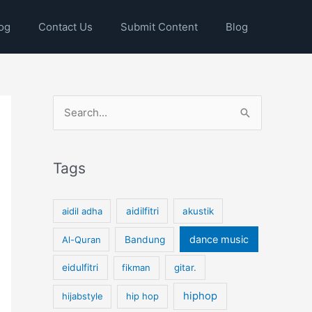
og
Contact Us
Submit Content
Blog
S
e
a
Tags
r
c
aidil adha
aidilfitri
akustik
h
dance music
Al-Quran
Bandung
f
o
eidulfitri
fikman
gitar.
r
hiphop
hijabstyle
hip hop
: