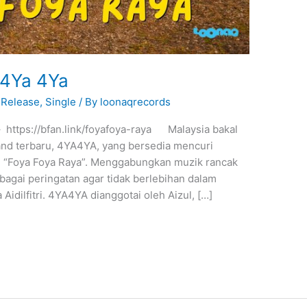
 4Ya 4Ya
Release
,
Single
/ By
loonaqrecords
 – https://bfan.link/foyafoya-raya Malaysia bakal
nd terbaru, 4YA4YA, yang bersedia mencuri
, “Foya Foya Raya”. Menggabungkan muzik rancak
ebagai peringatan agar tidak berlebihan dalam
idilfitri. 4YA4YA dianggotai oleh Aizul, […]