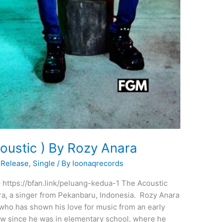
ustic ) By Rozy Anara
Release
,
Single
/ By
loonaqrecords
– https://bfan.link/peluang-kedua-1 The Acoustic
a, a singer from Pekanbaru, Indonesia. Rozy Anara
 who has shown his love for music from an early
how since he was in elementary school, where he