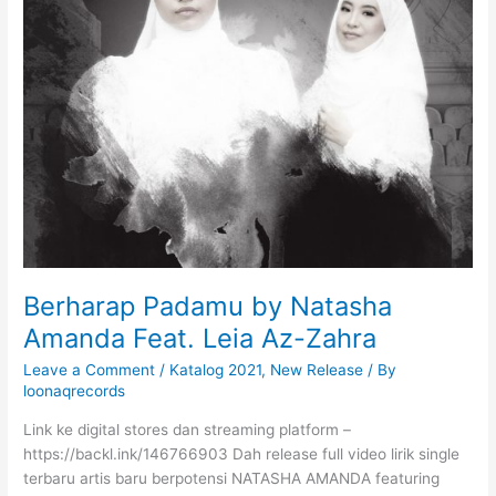
S
A
b
y
R
i
n
a
P
u
s
z
Berharap Padamu by Natasha
a
Amanda Feat. Leia Az-Zahra
Leave a Comment
/
Katalog 2021
,
New Release
/ By
loonaqrecords
Link ke digital stores dan streaming platform –
https://backl.ink/146766903 Dah release full video lirik single
terbaru artis baru berpotensi NATASHA AMANDA featuring