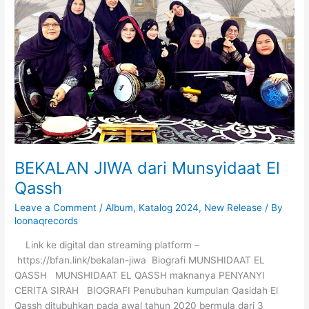
BEKALAN JIWA dari Munsyidaat El
Qassh
Leave a Comment
/
Album
,
Katalog 2024
,
New Release
/ By
loonaqrecords
Link ke digital dan streaming platform –
https://bfan.link/bekalan-jiwa Biografi MUNSHIDAAT EL
QASSH MUNSHIDAAT EL QASSH maknanya PENYANYI
CERITA SIRAH BIOGRAFI Penubuhan kumpulan Qasidah El
Qassh ditubuhkan pada awal tahun 2020 bermula dari 3