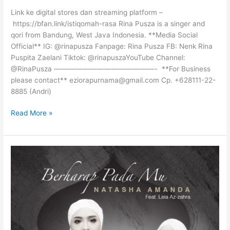
C
Link ke digital stores dan streaming platform –
a
https://bfan.link/istiqomah-rasa Rina Pusza is a singer and
h
qori from Bandung, West Java Indonesia. **Media Social
a
Official** IG: @rinapusza Fanpage: Rina Pusza FB: Nenk Rina
y
Puspita Zaelani Tiktok: @rinapuszaYouTube Channel:
a
@RinaPusza ——————————————- **For Business
S
please contact** eziorapurnama@gmail.com Cp. +628111-22-
y
8885 (Andri)
a
m
I
Read More »
s
S
T
I
Q
O
M
A
H
R
A