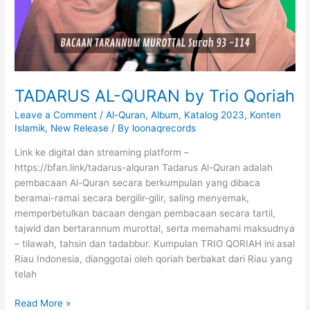
n
s
y
i
d
a
TADARUS AL-QURAN by Trio Qoriah
a
t
Leave a Comment
/
Al-Quran
,
Album
,
Katalog 2023
,
Konten
E
Islamik
,
New Release
/ By
loonaqrecords
l
Link ke digital dan streaming platform –
Q
https://bfan.link/tadarus-alquran Tadarus Al-Quran adalah
a
pembacaan Al-Quran secara berkumpulan yang dibaca
s
beramai-ramai secara bergilir-gilir, saling menyemak,
s
memperbetulkan bacaan dengan pembacaan secara tartil,
h
tajwid dan bertarannum murottal, serta memahami maksudnya
– tilawah, tahsin dan tadabbur. Kumpulan TRIO QORIAH ini asal
Riau Indonesia, dianggotai oleh qoriah berbakat dari Riau yang
telah
T
Read More »