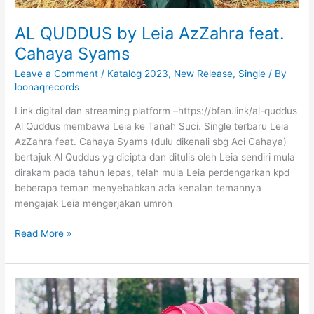
Q
o
AL QUDDUS by Leia AzZahra feat.
r
i
Cahaya Syams
a
Leave a Comment
/
Katalog 2023
,
New Release
,
Single
/ By
h
loonaqrecords
Link digital dan streaming platform –https://bfan.link/al-quddus
Al Quddus membawa Leia ke Tanah Suci. Single terbaru Leia
AzZahra feat. Cahaya Syams (dulu dikenali sbg Aci Cahaya)
bertajuk Al Quddus yg dicipta dan ditulis oleh Leia sendiri mula
dirakam pada tahun lepas, telah mula Leia perdengarkan kpd
beberapa teman menyebabkan ada kenalan temannya
mengajak Leia mengerjakan umroh
A
Read More »
L
Q
U
D
D