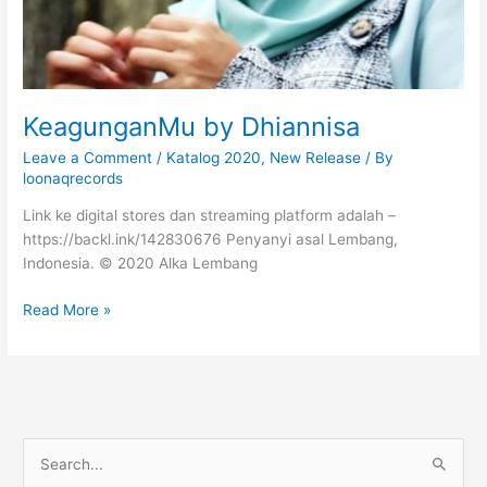
A
N
R
A
M
KeagunganMu by Dhiannisa
A
D
Leave a Comment
/
Katalog 2020
,
New Release
/ By
H
loonaqrecords
A
Link ke digital stores dan streaming platform adalah –
N
https://backl.ink/142830676 Penyanyi asal Lembang,
)
Indonesia. © 2020 Alka Lembang
b
y
K
Read More »
N
e
a
a
b
g
i
u
l
n
a
S
g
E
a
e
l