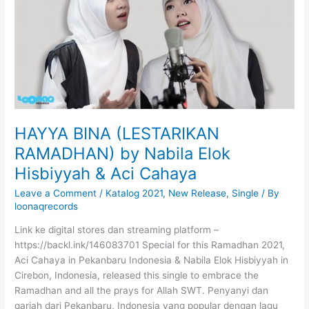
y
N
a
t
a
s
h
a
HAYYA BINA (LESTARIKAN
A
m
RAMADHAN) by Nabila Elok
a
Hisbiyyah & Aci Cahaya
n
Leave a Comment
/
Katalog 2021
,
New Release
,
Single
/ By
d
loonaqrecords
a
F
Link ke digital stores dan streaming platform –
e
https://backl.ink/146083701 Special for this Ramadhan 2021,
a
Aci Cahaya in Pekanbaru Indonesia & Nabila Elok Hisbiyyah in
t
Cirebon, Indonesia, released this single to embrace the
.
Ramadhan and all the prays for Allah SWT. Penyanyi dan
L
qariah dari Pekanbaru, Indonesia yang popular dengan lagu