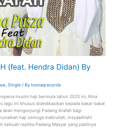
(feat. Hendra Didan) By
ase
,
Single
/ By
loonaqrecords
Sempena musim haji bermula tahun 2025 ini, Rina
s lagu ini khusus didedikasikan kepada bakal-bakal
a akan mengunjungi Padang Arafah bagi
unaikan haji semoga mabrullah, insyaaAllah!
h sebuah replika Padang Masyar yang pastinya