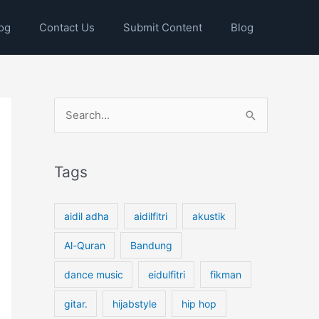
og
Contact Us
Submit Content
Blog
S
e
a
Tags
r
c
h
aidil adha
aidilfitri
akustik
f
Al-Quran
Bandung
o
dance music
eidulfitri
fikman
r
:
gitar.
hijabstyle
hip hop