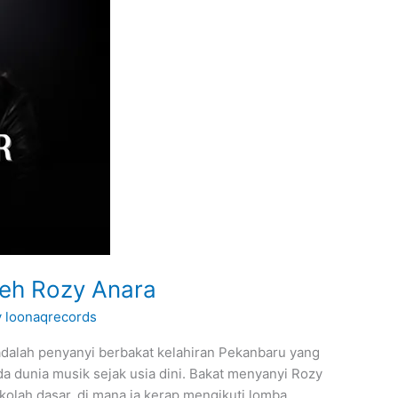
eh Rozy Anara
y
loonaqrecords
 adalah penyanyi berbakat kelahiran Pekanbaru yang
a dunia musik sejak usia dini. Bakat menyanyi Rozy
ekolah dasar, di mana ia kerap mengikuti lomba