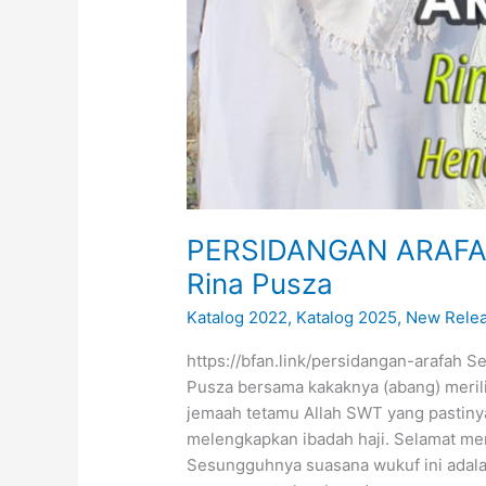
U
s
t
a
d
F
a
h
r
PERSIDANGAN ARAFAH 
o
l
Rina Pusza
R
Katalog 2022
,
Katalog 2025
,
New Rele
o
z
https://bfan.link/persidangan-arafah 
i
Pusza bersama kakaknya (abang) merili
jemaah tetamu Allah SWT yang pastiny
melengkapkan ibadah haji. Selamat men
Sesungguhnya suasana wukuf ini adala