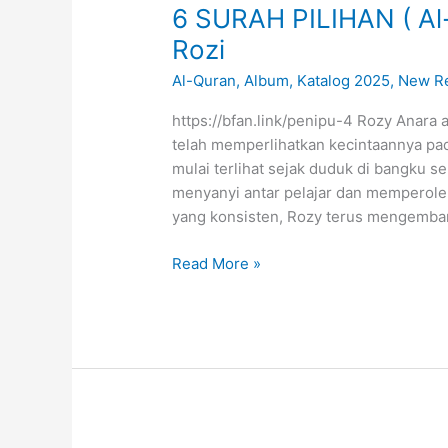
6 SURAH PILIHAN ( Al-
Rozi
Al-Quran
,
Album
,
Katalog 2025
,
New R
https://bfan.link/penipu-4 Rozy Anara
telah memperlihatkan kecintaannya pad
mulai terlihat sejak duduk di bangku s
menyanyi antar pelajar dan memperoleh
yang konsisten, Rozy terus mengemba
6
Read More »
S
U
R
A
H
P
I