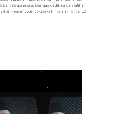
 banyak apresiasi. Dengan dedikasi dan latihan
ngkan kemampuan vokalnya hingga akhirnya […]