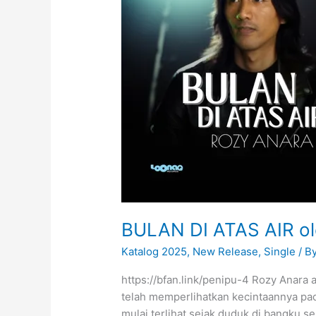
BULAN DI ATAS AIR ol
Katalog 2025
,
New Release
,
Single
/ B
https://bfan.link/penipu-4 Rozy Anara
telah memperlihatkan kecintaannya pad
mulai terlihat sejak duduk di bangku s