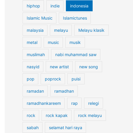
hiphop
indie
indonesia
Islamic Music
Islamictunes
malaysia
melayu
Melayu klasik
metal
music
musik
muslimah
nabi muhammad saw
nasyid
new artist
new song
pop
poprock
puisi
ramadan
ramadhan
ramadhankareem
rap
relegi
rock
rock kapak
rock melayu
sabah
selamat hari raya