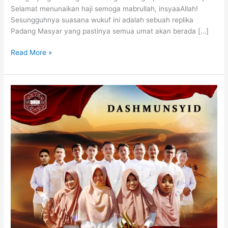
Selamat menunaikan haji semoga mabrullah, insyaaAllah!
Sesungguhnya suasana wukuf ini adalah sebuah replika
Padang Masyar yang pastinya semua umat akan berada […]
P
Read More »
E
R
S
I
D
A
N
G
A
N
A
R
A
F
A