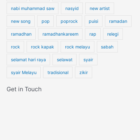
nabi muhammad saw
nasyid
new artist
new song
pop
poprock
puisi
ramadan
ramadhan
ramadhankareem
rap
relegi
rock
rock kapak
rock melayu
sabah
selamat hari raya
selawat
syair
syair Melayu
tradisional
zikir
Get in Touch